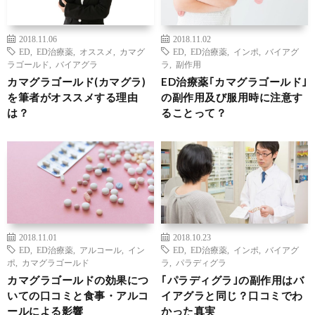
2018.11.06
2018.11.02
ED
,
ED治療薬
,
オススメ
,
カマグ
ED
,
ED治療薬
,
インポ
,
バイアグ
ラゴールド
,
バイアグラ
ラ
,
副作用
カマグラゴールド(カマグラ)
ED治療薬｢カマグラゴールド｣
を筆者がオススメする理由
の副作用及び服用時に注意す
は？
ることって？
2018.11.01
2018.10.23
ED
,
ED治療薬
,
アルコール
,
イン
ED
,
ED治療薬
,
インポ
,
バイアグ
ポ
,
カマグラゴールド
ラ
,
パラディグラ
カマグラゴールドの効果につ
｢パラディグラ｣の副作用はバ
いての口コミと食事・アルコ
イアグラと同じ？口コミでわ
ールによる影響
かった真実