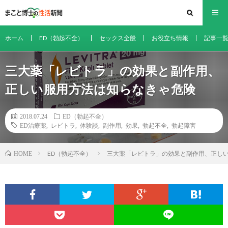
ホーム
ED（勃起不全）
セックス全般
お役立ち情報
記事一
三大薬「レビトラ」の効果と副作用、
正しい服用方法は知らなきゃ危険
2018.07.24
ED（勃起不全）
ED治療薬
,
レビトラ
,
体験談
,
副作用
,
効果
,
勃起不全
,
勃起障害
ED（勃起不全）
三大薬「レビトラ」の効果と副作用、正し
HOME