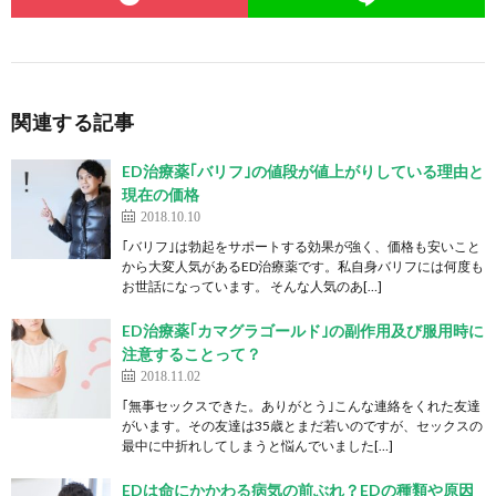
関連する記事
ED治療薬｢バリフ｣の値段が値上がりしている理由と
現在の価格
2018.10.10
｢バリフ｣は勃起をサポートする効果が強く、価格も安いこと
から大変人気があるED治療薬です。私自身バリフには何度も
お世話になっています。 そんな人気のあ[…]
ED治療薬｢カマグラゴールド｣の副作用及び服用時に
注意することって？
2018.11.02
｢無事セックスできた。ありがとう｣こんな連絡をくれた友達
がいます。その友達は35歳とまだ若いのですが、セックスの
最中に中折れしてしまうと悩んでいました[…]
EDは命にかかわる病気の前ぶれ？EDの種類や原因