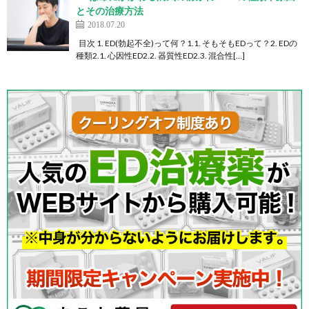
とその治療方法
2018.07.20
目次 1. ED(勃起不全)って何？1.1. そもそもEDって？2. EDの
種類2.1. 心因性ED2.2. 器質性ED2.3. 混合性[…]