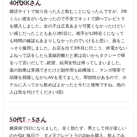
40代KKさん
婚活サイトで知り合った人と飲むことになったんですが、3年
くらい彼女がいなかったので不安でネットで調べてレビトラ
を購入しました。女の子は正直あまり可愛くなかったけどい
い感じだったこともあり2軒目に。相手が12時近くになって
も時間の確認もあまりしなかったのでいけると思い、薬をこ
っそり服用しました。お店を出て3件目に行こう、終電がない
よねって話をしたら直線距離だと家は近いからタクシーで帰
るって言いだして…絶望、結局女性は帰ってしまいました。
薬の効果は実感できたけど副作用も結構強く、マンガ喫茶で
頭痛を我慢しながらAVを見てました。即効性があるので、ホ
テルに入ってから飲めばよかったと今だと後悔ですね。他の
人は気を付けてください(笑)
50代T・Sさん
糖尿病でEDになりました。全く勃たず、男として何が楽しい
のか悩む毎日で、ダメ元でレビトラの20mを購入。飲んでみ