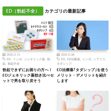
ED（勃起不全）
カテゴリの最新記事
2018.11.15
2018.11.08
ED
,
インポ
,
ジェネリック薬
,
勃
ED
,
ED治療薬
,
インポ
,
シアリス
,
起
,
勃起不全
タダシップ
勃起できずにお困りの方へ！
ED治療薬｢タダシップ｣を使う
EDジェネリック薬効き比べセ
メリット・デメリットを紹介
ットで男を取り戻そう
します