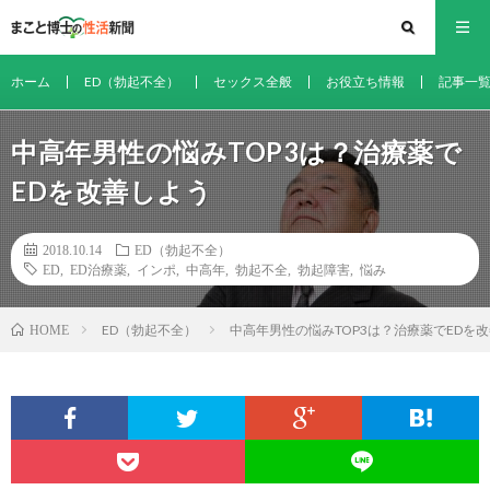
ホーム
ED（勃起不全）
セックス全般
お役立ち情報
記事一
中高年男性の悩みTOP3は？治療薬で
EDを改善しよう
2018.10.14
ED（勃起不全）
ED
,
ED治療薬
,
インポ
,
中高年
,
勃起不全
,
勃起障害
,
悩み
ED（勃起不全）
中高年男性の悩みTOP3は？治療薬でEDを
HOME