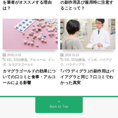
を筆者がオススメする理由
の副作用及び服用時に注意す
は？
ることって？
2018.11.01
2018.10.23
ED
,
ED治療薬
,
アルコール
,
イン
ED
,
ED治療薬
,
インポ
,
バイアグ
ポ
,
カマグラゴールド
ラ
,
パラディグラ
カマグラゴールドの効果につ
｢パラディグラ｣の副作用はバ
いての口コミと食事・アルコ
イアグラと同じ？口コミでわ
ールによる影響
かった真実
Back to Top