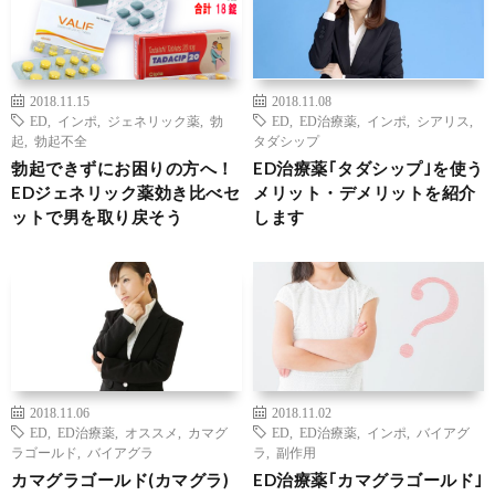
2018.11.15
2018.11.08
ED
,
インポ
,
ジェネリック薬
,
勃
ED
,
ED治療薬
,
インポ
,
シアリス
,
起
,
勃起不全
タダシップ
勃起できずにお困りの方へ！
ED治療薬｢タダシップ｣を使う
EDジェネリック薬効き比べセ
メリット・デメリットを紹介
ットで男を取り戻そう
します
2018.11.06
2018.11.02
ED
,
ED治療薬
,
オススメ
,
カマグ
ED
,
ED治療薬
,
インポ
,
バイアグ
ラゴールド
,
バイアグラ
ラ
,
副作用
カマグラゴールド(カマグラ)
ED治療薬｢カマグラゴールド｣