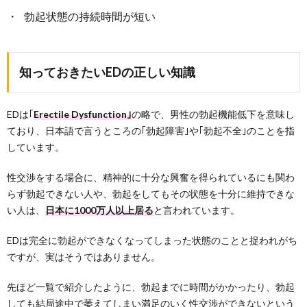
勃起状態の持続時間が短い
知っておきたいEDの正しい知識
EDは｢
Erectile Dysfunction｣
の略で、男性の勃起機能低下を意味し
ており、日本語で言うところの｢勃起障害｣や｢勃起不全｣のことを指
しています。
性交渉をする場合に、精神的に十分な興奮を得られているにも関わ
らず勃起できない人や、勃起をしてもその状態を十分に維持できな
い人は、
日本に1000万人以上居る
と言われています。
EDは完全に勃起ができなくなってしまった状態のことと捉われがち
ですが、実はそうではありません。
先ほど一覧で紹介したように、勃起までに時間がかかったり、勃起
しても結局途中で萎えてしまい満足のいく性交渉ができないという