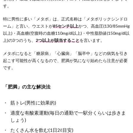
す。
特に男性に多い「メタボ」は、正式名称は「メタボリックシンドロ
ーム」と言い、ウエストが
85センチ以上
かつ、高血圧(130/85mmHg
以上)・高血糖(空腹時の血糖110mg/dl以上)・中性脂肪値(150mg/dl以
上)の3つのうち、
2つ以上が該当すること
を言います。
メタボになると「糖尿病」「心臓病」「脳卒中」などの病気を引き
起こす可能性が高くなるので、肥満が気になり始めたら注意が必要
です。
「肥満」の主な解決法
筋トレ(男性に効果的)
適度な有酸素運動(毎日の通勤で一駅分くらいは歩きま
しょう)
たくさん水を飲む(1日2ℓ目安)