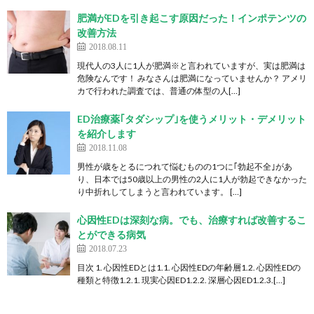
肥満がEDを引き起こす原因だった！インポテンツの
改善方法
2018.08.11
現代人の3人に1人が肥満※と言われていますが、実は肥満は
危険なんです！ みなさんは肥満になっていませんか？ アメリ
カで行われた調査では、普通の体型の人[…]
ED治療薬｢タダシップ｣を使うメリット・デメリット
を紹介します
2018.11.08
男性が歳をとるにつれて悩むものの1つに｢勃起不全｣があ
り、日本では50歳以上の男性の2人に1人が勃起できなかった
り中折れしてしまうと言われています。 […]
心因性EDは深刻な病。でも、治療すれば改善するこ
とができる病気
2018.07.23
目次 1. 心因性EDとは1.1. 心因性EDの年齢層1.2. 心因性EDの
種類と特徴1.2.1. 現実心因ED1.2.2. 深層心因ED1.2.3.[…]