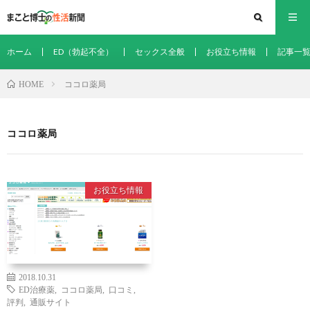
ホーム
ED（勃起不全）
セックス全般
お役立ち情報
記事一
ココロ薬局
HOME
ココロ薬局
お役立ち情報
2018.10.31
ED治療薬
,
ココロ薬局
,
口コミ
,
評判
,
通販サイト