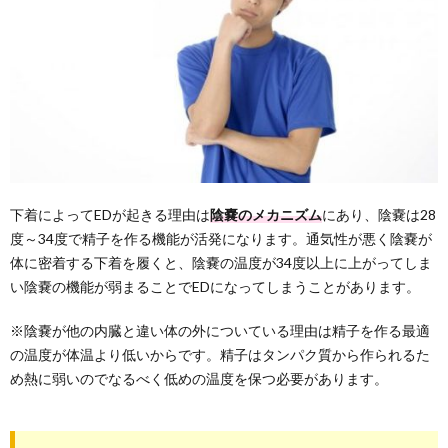
下着によってEDが起きる理由は
陰嚢のメカニズム
にあり、陰嚢は28
度～34度で精子を作る機能が活発になります。通気性が悪く陰嚢が
体に密着する下着を履くと、陰嚢の温度が34度以上に上がってしま
い陰嚢の機能が弱まることでEDになってしまうことがあります。
※陰嚢が他の内臓と違い体の外についている理由は精子を作る最適
の温度が体温より低いからです。精子はタンパク質から作られるた
め熱に弱いのでなるべく低めの温度を保つ必要があります。