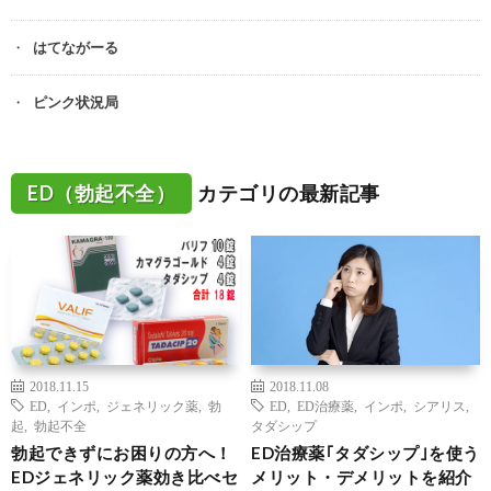
はてながーる
ピンク状況局
ED（勃起不全）
カテゴリの最新記事
2018.11.15
2018.11.08
ED
,
インポ
,
ジェネリック薬
,
勃
ED
,
ED治療薬
,
インポ
,
シアリス
,
起
,
勃起不全
タダシップ
勃起できずにお困りの方へ！
ED治療薬｢タダシップ｣を使う
EDジェネリック薬効き比べセ
メリット・デメリットを紹介