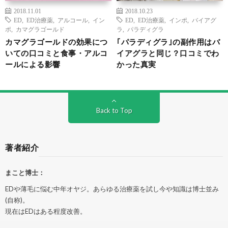
2018.11.01
2018.10.23
ED
,
ED治療薬
,
アルコール
,
イン
ED
,
ED治療薬
,
インポ
,
バイアグ
ポ
,
カマグラゴールド
ラ
,
パラディグラ
カマグラゴールドの効果につ
｢パラディグラ｣の副作用はバ
いての口コミと食事・アルコ
イアグラと同じ？口コミでわ
ールによる影響
かった真実
Back to Top
著者紹介
まこと博士：
EDや薄毛に悩む中年オヤジ。あらゆる治療薬を試し今や知識は博士並み
(自称)。
現在はEDはある程度改善。