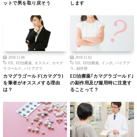
ットで男を取り戻そう
します
2018.11.06
2018.11.02
ED
,
ED治療薬
,
オススメ
,
カマグ
ED
,
ED治療薬
,
インポ
,
バイアグ
ラゴールド
,
バイアグラ
ラ
,
副作用
カマグラゴールド(カマグラ)
ED治療薬｢カマグラゴールド｣
を筆者がオススメする理由
の副作用及び服用時に注意す
は？
ることって？