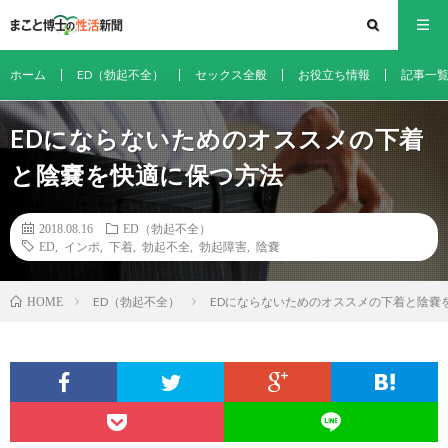
ホーム
ED（勃起不全）
セックス全般
お役立ち情報
記事一
EDにならないためのオススメの下着
と陰嚢を快適に保つ方法
2018.08.16
ED（勃起不全）
ED
,
インポ
,
下着
,
勃起不全
,
勃起障害
,
陰嚢
ED（勃起不全）
EDにならないためのオススメの下着と陰嚢
HOME