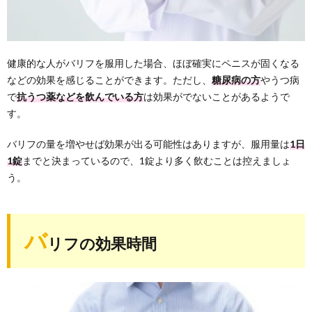
健康的な人がバリフを服用した場合、ほぼ確実にペニスが固くなる
などの効果を感じることができます。ただし、
糖尿病の方
やうつ病
で
抗うつ薬などを飲んでいる方
は効果がでないことがあるようで
す。
バリフの量を増やせば効果が出る可能性はありますが、服用量は
1日
1錠
までと決まっているので、1錠より多く飲むことは控えましょ
う。
バ
リフの効果時間