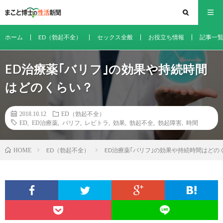
ホーム
ED（勃起不全）
セックス全般
お役立ち情報
記事一
ED治療薬｢バリフ｣の効果や持続時間
はどのくらい？
2018.10.12
ED（勃起不全）
ED
,
ED治療薬
,
バリフ
,
レビトラ
,
効果
,
勃起不全
,
勃起障害
,
時間
ED（勃起不全）
ED治療薬｢バリフ｣の効果や持続時間はどの
HOME