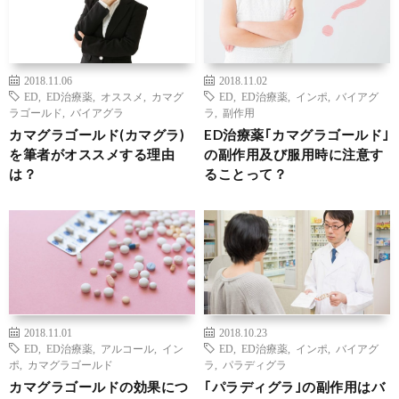
2018.11.06
2018.11.02
ED
,
ED治療薬
,
オススメ
,
カマグ
ED
,
ED治療薬
,
インポ
,
バイアグ
ラゴールド
,
バイアグラ
ラ
,
副作用
カマグラゴールド(カマグラ)
ED治療薬｢カマグラゴールド｣
を筆者がオススメする理由
の副作用及び服用時に注意す
は？
ることって？
2018.11.01
2018.10.23
ED
,
ED治療薬
,
アルコール
,
イン
ED
,
ED治療薬
,
インポ
,
バイアグ
ポ
,
カマグラゴールド
ラ
,
パラディグラ
カマグラゴールドの効果につ
｢パラディグラ｣の副作用はバ