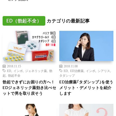
ED（勃起不全）
カテゴリの最新記事
2018.11.15
2018.11.08
ED
,
インポ
,
ジェネリック薬
,
勃
ED
,
ED治療薬
,
インポ
,
シアリス
,
起
,
勃起不全
タダシップ
勃起できずにお困りの方へ！
ED治療薬｢タダシップ｣を使う
EDジェネリック薬効き比べセ
メリット・デメリットを紹介
ットで男を取り戻そう
します