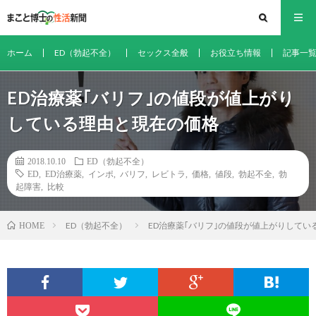
ホーム
ED（勃起不全）
セックス全般
お役立ち情報
記事一
ED治療薬｢バリフ｣の値段が値上がり
している理由と現在の価格
2018.10.10
ED（勃起不全）
ED
,
ED治療薬
,
インポ
,
バリフ
,
レビトラ
,
価格
,
値段
,
勃起不全
,
勃
起障害
,
比較
ED（勃起不全）
ED治療薬｢バリフ｣の値段が値上がりしてい
HOME