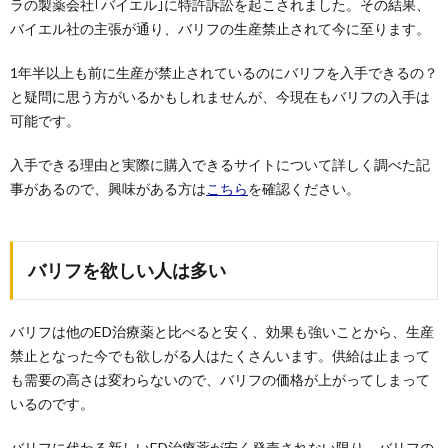
ラの製薬会社｢バイエル｣に特許訴訟を起こされました。その結果、
バイエル社の主張が通り、バリフの生産禁止されて今に至ります。
1年半以上も前に生産が禁止されているのにバリフを入手できるの？
と疑問に思う方がいるかもしれませんが、今現在もバリフの入手は
可能です。
入手できる理由と実際に購入できるサイトについて詳しく調べた記
事があるので、興味がある方は
こちら
を確認ください。
バリフを欲しい人は多い
バリフは他のED治療薬と比べると安く、効果も強いことから、生産
禁止となった今でも欲しがる人はたくさんいます。供給は止まって
も需要の高さは変わらないので、バリフの価格が上がってしまって
いるのです。
バリフに代わる新しいED治療薬が安く発売されない限り、バリフの