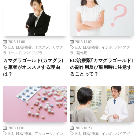
2018.11.06
2018.11.02
ED
,
ED治療薬
,
オススメ
,
カマグ
ED
,
ED治療薬
,
インポ
,
バイアグ
ラゴールド
,
バイアグラ
ラ
,
副作用
カマグラゴールド(カマグラ)
ED治療薬｢カマグラゴールド｣
を筆者がオススメする理由
の副作用及び服用時に注意す
は？
ることって？
2018.11.01
2018.10.23
ED
,
ED治療薬
,
アルコール
,
イン
ED
,
ED治療薬
,
インポ
,
バイアグ