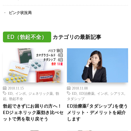
ピンク状況局
ED（勃起不全）
カテゴリの最新記事
2018.11.15
2018.11.08
ED
,
インポ
,
ジェネリック薬
,
勃
ED
,
ED治療薬
,
インポ
,
シアリス
,
起
,
勃起不全
タダシップ
勃起できずにお困りの方へ！
ED治療薬｢タダシップ｣を使う
EDジェネリック薬効き比べセ
メリット・デメリットを紹介
ットで男を取り戻そう
します