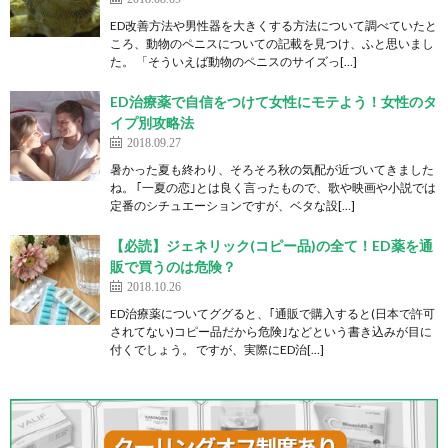
ED改善方法や男性器を大きくする方法について調べていたと
ころ、動物のペニスについての記載を見つけ、ふと思いまし
た。 「そういえば動物のペニスのサイズっ[…]
ED治療薬で自信をつけて女性にモテよう！女性のタ
イプ別攻略法
2018.09.27
暑かった夏も終わり、そろそろ秋の気配が近づいてきました
ね。 ｢一夏の恋｣とは良く言ったもので、歌や映画や小説では
定番のシチュエーションですが、ベタな設[…]
【必読】ジェネリック(コピー品)の全て！ED薬を通
販で買うのは危険？
2018.10.26
ED治療薬についてググると、｢通販で購入すると(日本で許可
されてない)コピー品だから危険｣などという書き込みが目に
付くでしょう。 ですが、実際にED治[…]