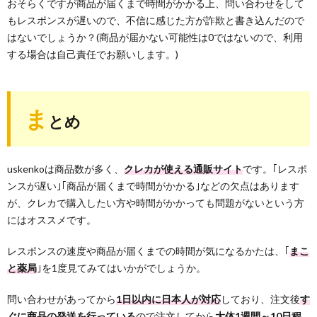
おそらくですが商品が届くまで時間がかかる上、問い合わせをして
もレスポンスが遅いので、不信に感じた方が詐欺と書き込んだので
はないでしょうか？(商品が届かない可能性は0ではないので、利用
する場合は自己責任でお願いします。)
ま
とめ
uskenkoは商品数が多く、
クレカが使える通販サイト
です。｢レスポ
ンスが遅い｣｢商品が届くまで時間がかかる｣などの欠点はあります
が、クレカで購入したい方や時間がかかっても問題がないという方
にはオススメです。
レスポンスの速度や商品が届くまでの時間が気になるかたは、｢
まこ
と薬局
｣を1度見てみてはいかがでしょうか。
問い合わせがあってから
1日以内に日本人が対応
しており、注文後
す
ぐに商品の発送を行っている
ので注文してから
大体1週間～10日程