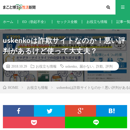
ホーム
ED（勃起不全）
セックス全般
お役立ち情報
記事一
uskenkoは詐欺サイトなのか！悪い評
判があるけど使って大丈夫？
2018.10.29
お役立ち情報
uskenko
,
届かない
,
詐欺
,
評判
お役立ち情報
uskenkoは詐欺サイトなのか！悪い評判があ
HOME